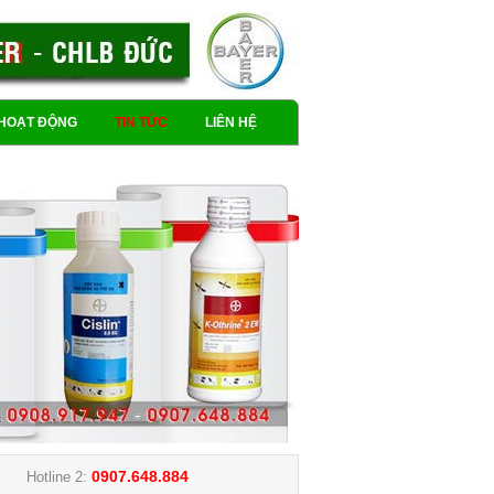
HOẠT ĐỘNG
TIN TỨC
LIÊN HỆ
0907.648.884
Hotline 2: