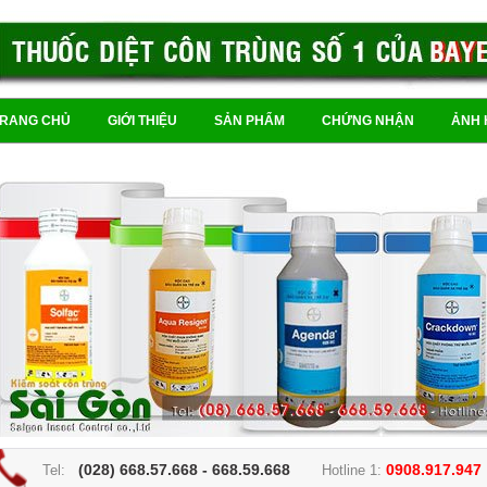
TRANG CHỦ
GIỚI THIỆU
SẢN PHẨM
CHỨNG NHẬN
ẢNH 
(028) 668.57.668 - 668.59.668
0908.917.947
Tel:
Hotline 1: