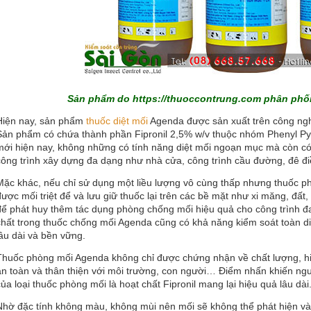
Sản phẩm do
https://thuoccontrung.com
phân phối 
Hiện nay, sản phẩm
thuốc diệt mối
Agenda được sản xuất trên công nghệ
Sản phẩm có chứa thành phần Fipronil 2,5% w/v thuộc nhóm Phenyl Pyra
mới hiện nay, không những có tính năng diệt mối ngoạn mục mà còn có
công trình xây dựng đa dạng như nhà cửa, công trình cầu đường, đê đ
Mặc khác, nếu chỉ sử dụng một liều lượng vô cùng thấp nhưng thuốc ph
được mối triệt để và lưu giữ thuốc lại trên các bề mặt như xi măng, đất
để phát huy thêm tác dụng phòng chống mối hiệu quả cho công trình đa
chất trong thuốc chống mối Agenda cũng có khả năng kiểm soát toàn diệ
lâu dài và bền vững.
Thuốc phòng mối Agenda không chỉ được chứng nhận về chất lượng, hi
an toàn và thân thiện với môi trường, con người… Điểm nhấn khiến ngư
của loại thuốc phòng mối là hoạt chất Fipronil mang lại hiệu quả lâu dài
Nhờ đặc tính không màu, không mùi nên mối sẽ không thể phát hiện và