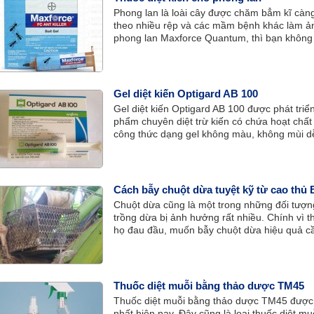
Phong lan là loài cây được chăm bẳm kĩ càn
theo nhiều rệp và các mầm bệnh khác làm ản
phong lan Maxforce Quantum, thì bạn không c
“phiền” đến vẻ đẹp quý phái của hoa.
Gel diệt kiến Optigard AB 100
Gel diệt kiến Optigard AB 100 được phát triể
phẩm chuyên diệt trừ kiến có chứa hoạt chất 
công thức dạng gel không màu, không mùi d
công trình dân dụng khác như: nhà hàng, khá
100 có tác dụng kéo dài, hiệu quả cao trong 
Cách bẫy chuột dừa tuyệt kỹ từ cao thủ 
Chuột dừa cũng là một trong những đối tượng
trồng dừa bị ảnh hưởng rất nhiều. Chính vì t
họ đau đầu, muốn bẫy chuột dừa hiệu quả c
về loài chuột dừa thì mới có thể đạt được kết
Thuốc diệt muỗi bằng thảo dược TM45
Thuốc diệt muỗi bằng thảo dược TM45 được m
nhất hiện nay. Đây cũng là loại thuốc diệt m