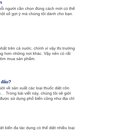
ăn
 mỗi người cần chọn đúng cách mới có thể
ột số gợi ý mà chúng tôi dành cho bạn.
hất trên cả nước, chính vì vậy thị trường
ộng hơn những nơi khác. Vậy nên có rất
ể tìm mua sản phẩm.
ở đâu?
iới về sản xuất các loại thuốc diệt côn
… Trong bài viết này, chúng tôi sẽ giới
r được sử dụng phổ biến cũng như địa chỉ
c bạn tham khảo.
diệt kiến đa tác dụng có thể diệt nhiều loại