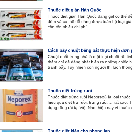
Thuốc diệt gián Hàn Quốc
Thuốc diệt gián Hàn Quốc dạng gel có thể dễ 
đêm và có thể dễ dàng được toàn bộ loại gi
cần tốn nhiều chi phí.
Cách bẫy chuột bằng bát thực hiện đơn g
Chuột nhắt trong nhà là một loại chuột rất ti
thậm chí dễ dàng phát hiện ra những chiếc b
tránh bẫy. Tuy nhiên con người thì luôn thô
kì đơn giản song lại chính là nơi mà chúng s
Thuốc diệt trứng ruồi
Thuốc diệt trứng ruồi Neporex® là loại thuốc 
hiệu quả diệt trừ ruồi, trứng ruồi,… rất cao
dụng rộng rãi tại Việt Nam hiện nay vì thuốc
nở” và khống chế số lượng ruồi chuẩn bị phát
Thuốc diệt kiến cho phong lan