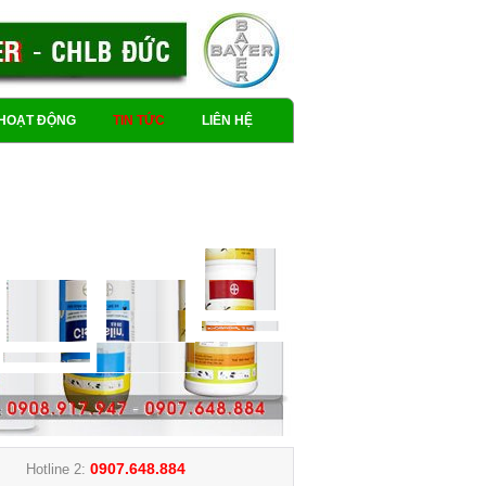
HOẠT ĐỘNG
TIN TỨC
LIÊN HỆ
0907.648.884
Hotline 2: