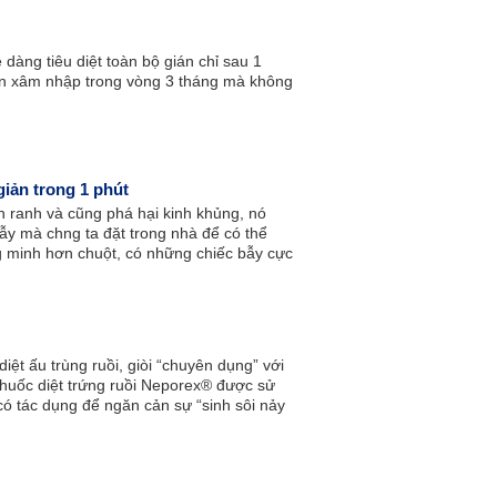
dàng tiêu diệt toàn bộ gián chỉ sau 1
án xâm nhập trong vòng 3 tháng mà không
iản trong 1 phút
nh ranh và cũng phá hại kinh khủng, nó
ẫy mà chng ta đặt trong nhà để có thể
ng minh hơn chuột, có những chiếc bẫy cực
a vào.
diệt ấu trùng ruồi, giòi “chuyên dụng” với
. Thuốc diệt trứng ruồi Neporex® được sử
 có tác dụng để ngăn cản sự “sinh sôi nảy
 triển.