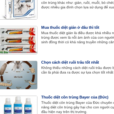
côn trùng khác như: gián, ruồi, muỗi, bò chét,
được nhiều gia đình chọn lựa sử dụng để xua 
Mua thuốc diệt gián ở đâu thì tốt
Mua thuốc diệt gián là điều được khá nhiều n
trùng được xem là nỗi ám ảnh của con người
sinh đồng thời có khả năng truyền những că
chi phí vừa ảnh hưởng đến sức khỏe, tinh th
Chọn cách diệt ruồi trâu tốt nhất
Không thiếu những cách diệt ruồi trâu được b
cần là phải đưa ra được sự lựa chọn tốt nhất
Thuốc diệt côn trùng Bayer của (Đức)
Thuốc diệt côn trùng Bayer của Đức chuyên d
năng diệt côn trùng gây hại cho con người cự
đầu hiện nay trên thị trường.