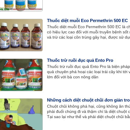
Thuốc diệt muỗi Eco Permethrin 500 EC
Thuốc diệt muỗi Eco Permethrin 500 EC là c
có hiệu lực cao đối với muỗi truyền bệnh sốt r
và trừ các loại côn trùng gây hại, được sử dụ
ít ảnh hưởng đến sức khỏe người sử dụng và
Thuốc trừ ruồi đục quả Ento Pro
Thuốc trừ ruồi đục quả Ento Pro là biện pháp 
quả chuyên phá hoại các loại trái cây khi tới
lớn đối với bà con nông dân
Những cách diệt chuột chũi đơn giản tr
Chuột chũi không phá hại, cũng không ăn thứ
phải đuổi chúng đi và thậm chí là diệt chuột 
Tại sao lại như thế và phải diệt chuột chũi 