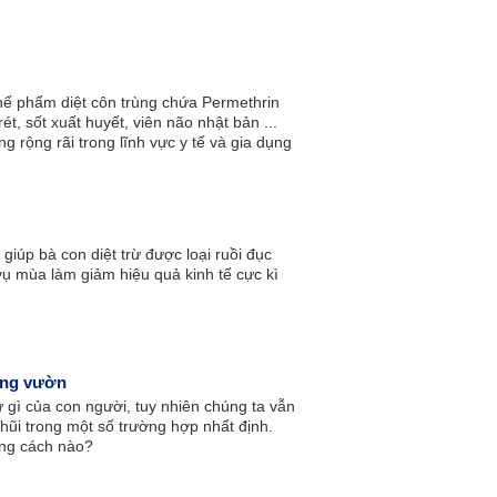
hế phẩm diệt côn trùng chứa Permethrin
ét, sốt xuất huyết, viên não nhật bản ...
ng rộng rãi trong lĩnh vực y tế và gia dụng
 môi trường.
giúp bà con diệt trừ được loại ruồi đục
 vụ mùa làm giảm hiệu quả kinh tế cực kì
ong vườn
 gì của con người, tuy nhiên chúng ta vẫn
chũi trong một số trường hợp nhất định.
bằng cách nào?