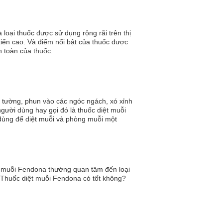
loại thuốc được sử dụng rộng rãi trên thị
kiến cao. Và điểm nổi bật của thuốc được
n toàn của thuốc.
 tường, phun vào các ngóc ngách, xó xỉnh
người dùng hay gọi đó là thuốc diệt muỗi
 dùng để diệt muỗi và phòng muỗi một
 muỗi Fendona thường quan tâm đến loại
: Thuốc diệt muỗi Fendona có tốt không?