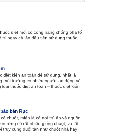
thuốc diệt mối có công năng chống phá tổ
ó trị ngay cả lần đầu tiên sử dụng thuốc.
um
diệt kiến an toàn để sử dụng, nhất là
g môi trường có nhiều người lao động và
loại thuốc diệt an toàn – thuốc diệt kiến
hiều người chọn lựa khi sử dụng vì độ an
 bào bản Rục
có chuột, miễn là có nơi trú ẩn và nguồn
ên rừng có rất nhiều giống chuột, và tất
bị truy cùng đuổi tận như chuột nhà hay
rừng với một mục đích khác.