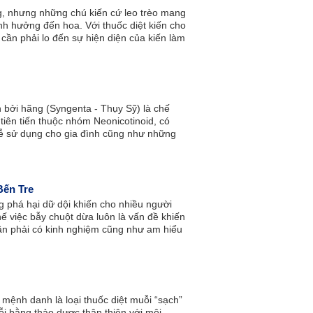
g, nhưng những chú kiến cứ leo trèo mang
h hưởng đến hoa. Với thuốc diệt kiến cho
ần phải lo đến sự hiện diện của kiến làm
n bởi hãng (Syngenta - Thụy Sỹ) là chế
tiên tiến thuộc nhóm Neonicotinoid, có
ễ sử dụng cho gia đình cũng như những
ch sạn, siêu thị, nhà kho… Optigard AB
việc phòng trừ kiến.
Bến Tre
 phá hại dữ dội khiến cho nhiều người
hế việc bẫy chuột dừa luôn là vấn đề khiến
ần phải có kinh nghiệm cũng như am hiểu
 quả tốt.
ệnh danh là loại thuốc diệt muỗi “sạch”
uỗi bằng thảo dược thân thiện với môi