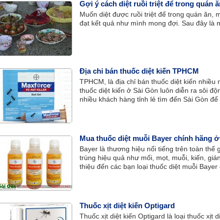
Gợi ý cách diệt ruồi triệt để trong quán 
Muốn diệt được ruồi triệt để trong quán ăn,
đạt kết quả như mình mong đợi. Sau đây là m
Địa chỉ bán thuốc diệt kiến TPHCM
TPHCM, là địa chỉ bán thuốc diệt kiến nhiều n
thuốc diệt kiến ở Sài Gòn luôn diễn ra sôi đ
nhiều khách hàng tỉnh lẻ tìm đến Sài Gòn đ
Mua thuốc diệt muỗi Bayer chính hãng 
Bayer là thương hiệu nổi tiếng trên toàn thế g
trùng hiệu quả như mối, mọt, muỗi, kiến, gián
thiệu đến các bạn loại thuốc diệt muỗi Baye
bán thuốc diệt muỗi Bayer chính hãng để cá
Thuốc xịt diệt kiến Optigard
Thuốc xịt diệt kiến Optigard là loại thuốc xịt 