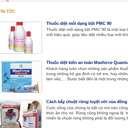
TIN TỨC
Thuốc diệt mối dạng bột PMC 90
Thuốc diệt mối dạng bột PMC 90 là một loại 
mối hiệu quả, giúp tiêu diệt nhiều loại mối kh
Thuốc diệt kiến an toàn Maxforce Quant
Khách hàng luôn chọn những sản phẩm thuốc 
trong những hộ gia đình có trẻ em, hay nhữn
làm việc,… Được biết đến là một trong những 
Maxforce Quantum đang là loại thuốc được n
toàn cao.
Cách bẫy chuột rừng tuyệt vời của đồng
Cuộc sống của chúng ta bất cứ nơi nào cũng 
thức ăn cho nó. Rừng cũng không ngoại lệ, tr
nhiên là chuột rừng không phải là đối tượng 
chuột đồng, nhưng người ta cũng bẫy chuột 