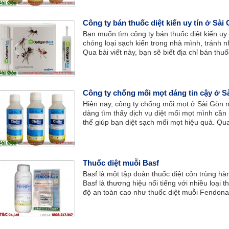
Công ty bán thuốc diệt kiến uy tín ở Sài
Bạn muốn tìm công ty bán thuốc diệt kiến uy
chóng loại sạch kiến trong nhà mình, tránh 
Qua bài viết này, bạn sẽ biết địa chỉ bán thuố
thuốc diệt kiến hiệu quả nhất hiện nay.
Công ty chống mối mọt đáng tin cậy ở S
Hiện nay, công ty chống mối mọt ở Sài Gòn n
dàng tìm thấy dịch vụ diệt mối mọt mình cần
thể giúp bạn diệt sạch mối mọt hiệu quả. Qua
thông tin hữu ích giúp bạn nhanh chóng tìm
Thuốc diệt muỗi Basf
Basf là một tập đoàn thuốc diệt côn trùng hàn
Basf là thương hiệu nổi tiếng với nhiều loại 
độ an toàn cao như thuốc diệt muỗi Fendona