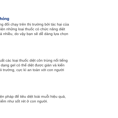
 hưởng tới sức khỏe của mọi người.
chóng
g đối chạy trên thị trường bởi tác hại của
 Hiện những loại thuốc có chức năng diệt
há nhiều, do vậy bạn sẽ dễ dàng lựa chọn
.
 các loại thuốc diệt côn trùng nổi tiếng
e dạng gel có thể diệt được gián và kiến
 trường, cực kì an toàn với con người
ện pháp để tiêu diệt loài muỗi hiệu quả,
ểm như sốt rét ở con người.