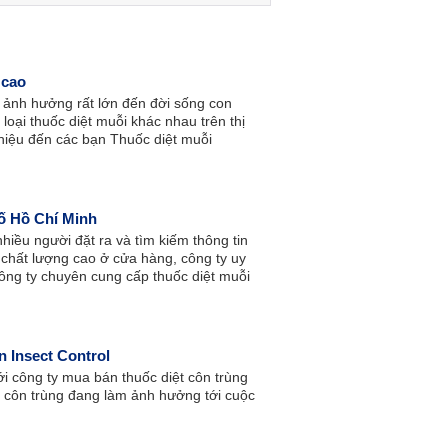
 cao
, ảnh hưởng rất lớn đến đời sống con
 loại thuốc diệt muỗi khác nhau trên thị
 thiệu đến các bạn Thuốc diệt muỗi
ờ ưu tiên sử dụng.
ố Hồ Chí Minh
hiều người đặt ra và tìm kiếm thông tin
 chất lượng cao ở cửa hàng, công ty uy
ẽ công ty chuyên cung cấp thuốc diệt muỗi
n Insect Control
ới công ty mua bán thuốc diệt côn trùng
ại côn trùng đang làm ảnh hưởng tới cuộc