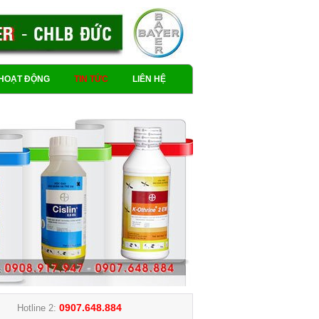
HOẠT ĐỘNG
TIN TỨC
LIÊN HỆ
0907.648.884
Hotline 2: