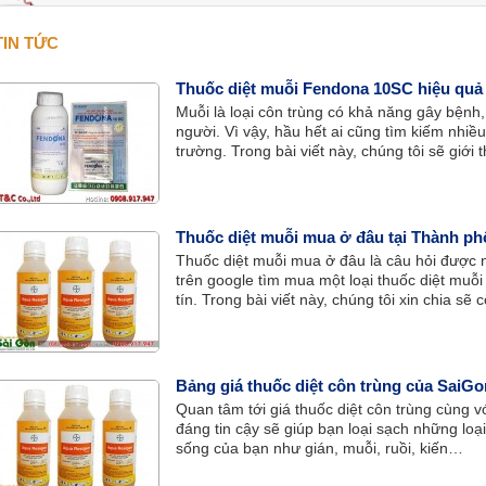
TIN TỨC
Thuốc diệt muỗi Fendona 10SC hiệu quả
Muỗi là loại côn trùng có khả năng gây bệnh
người. Vì vậy, hầu hết ai cũng tìm kiếm nhiều
trường. Trong bài viết này, chúng tôi sẽ giới
Fendona 10SC hiệu quả cao, được nhiều ngư
Thuốc diệt muỗi mua ở đâu tại Thành ph
Thuốc diệt muỗi mua ở đâu là câu hỏi được n
trên google tìm mua một loại thuốc diệt muỗi
tín. Trong bài viết này, chúng tôi xin chia s
chất lượng cho các bạn tham khảo.
Bảng giá thuốc diệt côn trùng của SaiGo
Quan tâm tới giá thuốc diệt côn trùng cùng v
đáng tin cậy sẽ giúp bạn loại sạch những lo
sống của bạn như gián, muỗi, ruồi, kiến…