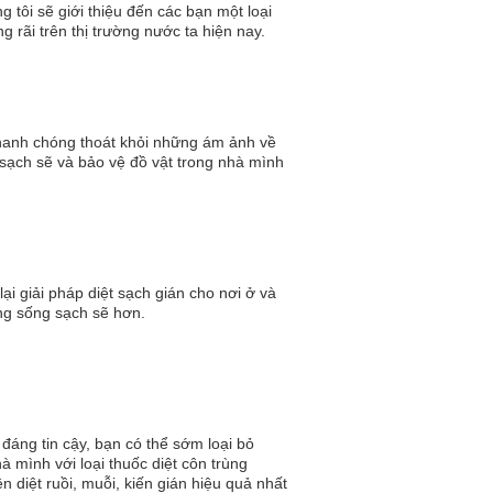
g tôi sẽ giới thiệu đến các bạn một loại
g rãi trên thị trường nước ta hiện nay.
nhanh chóng thoát khỏi những ám ảnh về
sạch sẽ và bảo vệ đồ vật trong nhà mình
i giải pháp diệt sạch gián cho nơi ở và
ng sống sạch sẽ hơn.
 đáng tin cậy, bạn có thể sớm loại bỏ
 mình với loại thuốc diệt côn trùng
 diệt ruồi, muỗi, kiến gián hiệu quả nhất