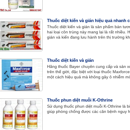
hiện nay, an toàn với người dùng, không ảnh
Thuốc diệt kiến và gián hiệu quả nhanh 
Thuốc diệt kiến và gián là sản phẩm bán tươn
hai loại côn trùng này mang lại là rất nhiều.
gián và kiến đang lưu hành trên thị trường k
cho mình một sản phẩm chất lượng phù hợp
Thuốc diệt kiến và gián
Hãng thuốc Bayer chuyên cung cấp và sản xuất
trên thế giới, đặc biệt với loại thuốc Maxforc
một cách hiệu quả mà không gây ô nhiễm môi
Thuốc phun diệt muỗi K-Othrine
Sử dụng thuốc phun diệt muỗi K-Othrine là bi
giúp phòng chống được các căn bệnh nguy hi