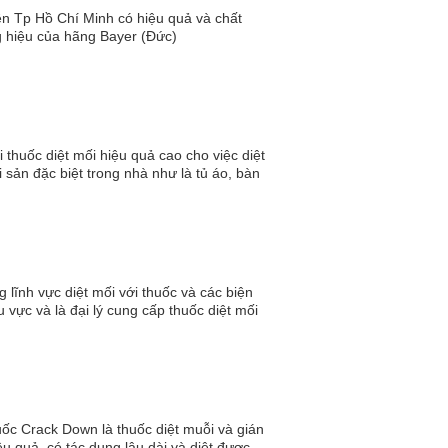
rên Tp Hồ Chí Minh có hiệu quả và chất
ng hiệu của hãng Bayer (Đức)
i thuốc diệt mối hiệu quả cao cho việc diệt
i sản đặc biệt trong nhà như là tủ áo, bàn
 lĩnh vực diệt mối với thuốc và các biện
 vực và là đại lý cung cấp thuốc diệt mối
huốc Crack Down là thuốc diệt muỗi và gián
ệu quả, có tác dụng lâu dài và diệt được