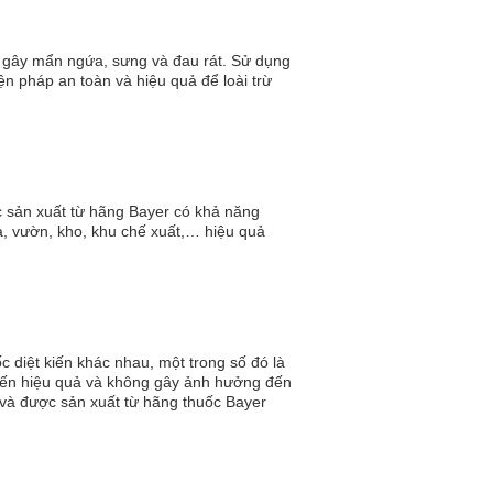
 gây mẩn ngứa, sưng và đau rát. Sử dụng
n pháp an toàn và hiệu quả để loài trừ
 sản xuất từ hãng Bayer có khả năng
hà, vườn, kho, khu chế xuất,… hiệu quả
ốc diệt kiến khác nhau, một trong số đó là
t kiến hiệu quả và không gây ảnh hưởng đến
 và được sản xuất từ hãng thuốc Bayer
um.