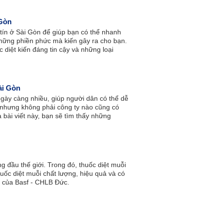
 Gòn
 tín ở Sài Gòn để giúp bạn có thể nhanh
những phiền phức mà kiến gây ra cho bạn.
c diệt kiến đáng tin cậy và những loại
ài Gòn
gày càng nhiều, giúp người dân có thể dễ
 nhưng không phải công ty nào cũng có
 bài viết này, bạn sẽ tìm thấy những
 được công ty chống mối mọt mình cần.
g đầu thế giới. Trong đó, thuốc diệt muỗi
thuốc diệt muỗi chất lượng, hiệu quả và có
 của Basf - CHLB Đức.