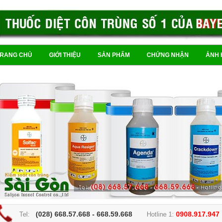
TRANG CHỦ
GIỚI THIỆU
SẢN PHẨM
CHỨNG NHẬN
ẢNH 
(028) 668.57.668 - 668.59.668
0908.917.947
Tel:
Hotline 1: