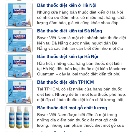
thuốc trừ mối tận gốc hàng đầu đã được kiểm
Bán thuốc diệt kiến ở Hà Nội
nghiệm thực tế qua quá trình sử dụng của
Những cửa hàng bán thuốc diệt kiến ở Hà Nội
khách hàng.
có nhiều ưu điểm như: có nhiều mặt hàng, chất
lượng đảm bảo, giá cả cũng khác nhau đáp
ứng nhu cầu chọn lựa của khách hàng. Bên
Bán thuốc diệt kiến tại Đà Nẵng
cạnh đó thì cũng có những hạn chế như: hàng
Bayer Việt Nam là một chi nhánh bán thuốc diệt
giả và hàng thật khó phân biệt, có khi mua
kiến tại Đà Nẵng được nhiều người dân Đà
nhầm hàng giả với giá “đắt cắt cổ”,…
Nẵng và các tỉnh lân cận biết đến như một địa
chỉ cung cấp thuốc diệt kiến chính hãng, chất
Bán thuốc diệt kiến tại Hà Nội
lượng và uy tín.
Hầu hết, những cửa hàng bán thuốc diệt kiến
tại Hà Nội đều bán loại thuốc diệt kiến Maxforce
Quantum – đây là loại thuốc diệt kiến tốt phù
hợp với nhu cầu của người dân Hà Thành và
Bán thuốc diệt kiến TPHCM
đặc biệt là nó có chi phí rẻ.
Tại TPHCM, có rất nhiều cửa hàng bán thuốc
diệt kiến. Nhưng để tìm một loại thuốc phù hợp,
một địa chỉ bán thuốc diệt kiến chất lượng thật
không hề đơn giản. Bayer Việt Nam là một
Bán thuốc diệt mọt gỗ chất lượng
trong những nhà phân phối thuốc diệt kiến
Bayer Việt Nam được biết đến là một trong
được nhiều người tiêu dùng Sài Thành tin
những địa điểm bán thuốc diệt mọt gỗ chất
tưởng và chọn lựa.
lượng, những sản phẩm thuốc diệt mọt gỗ của
Bayer được nhiều người biết đến như: Cislin,