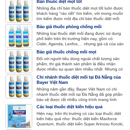
Bán thuốc diệt mọt tốt
Agenda và Lenfos. Đây là những loại thuốc diệt
Những địa chỉ bán thuốc diệt mọt tốt luôn được
mọt gỗ chất lượng với hiệu quả diệt mối cao và
khách hàng “ráo riết” tìm kiếm, với mong muốn
phòng chống mối mọt lâu dài cho gỗ.
tìm kiếm được một địa chỉ bán thuốc diệt mối
mọt uy tín, chất lượng và hiệu quả cao.
Báo giá thuốc phòng chống mối
Những loại thuốc diệt mối đang được sử dụng
phổ biến trên thị trường hiện nay, gồm có:
Cislin, Agenda, Lenfos,… nhưng giá cả của sản
phẩm lại ít ai biết đến. Sau đây, là bảng báo giá
Báo giá thuốc chống mối mọt
thuốc phòng chống mối của 3 loại thuốc tiêu
Đối với người tiêu dùng ngoài chất lượng sản
biểu trên.
phẩm, thì giá thành sản phẩm là điều nhận
được nhiều sự quan tâm nhiều nhất. Nhưng có
rất ít các cửa hàng, nhà phấn phối báo giá
Chi nhánh thuốc diệt mối tại Đà Nẵng của
thuốc chống mối mọt một cách cụ thể và chính
Bayer Việt Nam
xác nhằm đáp ứng nhu cầu thông tin cho khách
Những năm gần đây, Bayer Việt Nam có chi
hàng.
nhánh thuốc diệt mối tại Đà Nẵng đã góp phần
bảo vệ được rất nhiều công trình mang tính
trọng điểm của Đà Nẵng tránh được sự đe dọa,
Các loại thuốc diệt kiến hiệu quả
xâm hại của mối mọt.
Hiện nay, trên thị trường có các loại thuốc diệt
kiến hiệu quả như: thuốc diệt kiến Maxforce
Quantum, thuốc diệt kiến Super Arinosu Koroki,
… Đây đều là những loại thuốc diệt kiến khá