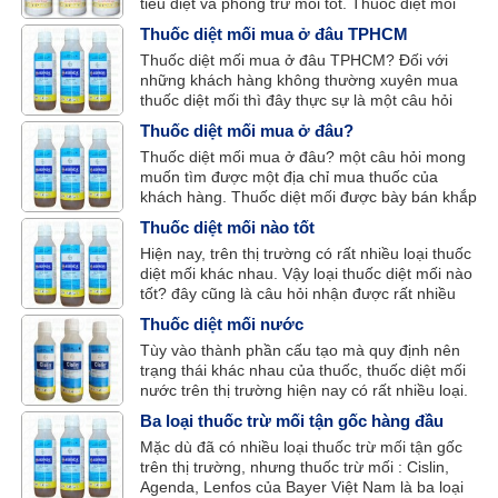
tiêu diệt và phòng trừ mối tốt. Thuốc diệt mối
Lenfos 50 được nhà phân phối Bayer Việt Nam
Thuốc diệt mối mua ở đâu TPHCM
phân phối trên thị trường cả nước và được
Thuốc diệt mối mua ở đâu TPHCM? Đối với
nhiều người biết đến nhờ hiệu quả cao, tính
những khách hàng không thường xuyên mua
năng tốt.
thuốc diệt mối thì đây thực sự là một câu hỏi
khó trả lời. Bài viết này, xin giới thiệu cho khách
Thuốc diệt mối mua ở đâu?
hàng một địa chỉ mua thuốc diệt mối đáng tin
Thuốc diệt mối mua ở đâu? một câu hỏi mong
cây trên địa bàn TPHCM để không còn boăn
muốn tìm được một địa chỉ mua thuốc của
khoăn với câu hỏi: thuốc diệt mối mua ở đâu?
khách hàng. Thuốc diệt mối được bày bán khắp
nơi, nhưng rất khó để tìm được cửa hàng bán
Thuốc diệt mối nào tốt
thuốc diệt mối chính hãng, chất lượng và uy tín.
Hiện nay, trên thị trường có rất nhiều loại thuốc
diệt mối khác nhau. Vậy loại thuốc diệt mối nào
tốt? đây cũng là câu hỏi nhận được rất nhiều
sự quan tâm của nhiều khách hàng có nhu cầu
Thuốc diệt mối nước
mua thuốc diệt mối hiện nay.
Tùy vào thành phần cấu tạo mà quy định nên
trạng thái khác nhau của thuốc, thuốc diệt mối
nước trên thị trường hiện nay có rất nhiều loại.
Nhưng loại thuốc diệt mối nước được sử dụng
Ba loại thuốc trừ mối tận gốc hàng đầu
phổ biến và rộng rãi là thuốc diệt mối nước
Mặc dù đã có nhiều loại thuốc trừ mối tận gốc
Cislin 2.5 EC.
trên thị trường, nhưng thuốc trừ mối : Cislin,
Agenda, Lenfos của Bayer Việt Nam là ba loại