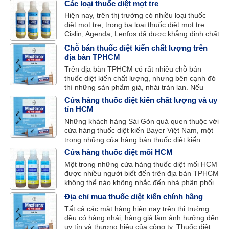
Các loại thuốc diệt mọt tre
quen thuộc với người tiêu dùng, được nhiều
Hiện nay, trên thị trường có nhiều loại thuốc
người tiêu dùng khắp mọi nơi lựa chọn khi có
diệt mọt tre, trong ba loại thuốc diệt mọt tre:
nhu cầu sử dụng.
Cislin, Agenda, Lenfos đã được khẳng định chất
lượng thực tế qua đánh giá của khách hàng.
Chỗ bán thuốc diệt kiến chất lượng trên
địa bàn TPHCM
Trên địa bàn TPHCM có rất nhiều chỗ bán
thuốc diệt kiến chất lượng, nhưng bên cạnh đó
thì những sản phẩm giả, nhái tràn lan. Nếu
khách hàng không có một địa chỉ mua thuốc
Cửa hàng thuốc diệt kiến chất lượng và uy
chất lượng cụ thể thì có thể thành “nạn nhân”
tín HCM
trong khi tìm mua thuốc diệt kiến.
Những khách hàng Sài Gòn quá quen thuộc với
cửa hàng thuốc diệt kiến Bayer Việt Nam, một
trong những cửa hàng bán thuốc diệt kiến
chính hãng, chất lượng và uy tín tại HCM.
Cửa hàng thuốc diệt mối HCM
Một trong những cửa hàng thuốc diệt mối HCM
được nhiều người biết đến trên địa bàn TPHCM
không thể nào không nhắc đến nhà phân phối
Bayer Việt Nam – nhà phân phối thuốc diệt côn
Địa chỉ mua thuốc diệt kiến chính hãng
trùng số 1 của CHLB Đức.
Tất cả các mặt hàng hiện nay trên thị trường
đều có hàng nhái, hàng giả làm ảnh hưởng đến
uy tín và thương hiệu của công ty. Thuốc diệt