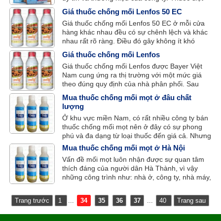
kiến cũng vậy, nên khách hàng luôn tìm kiếm
Giá thuốc chống mối Lenfos 50 EC
một địa chỉ mua thuốc diệt kiến chính hãng với
Giá thuốc chống mối Lenfos 50 EC ở mỗi cửa
mong muốn có thể diệt trừ và phòng ngừa mối
hàng khác nhau đều có sự chênh lệch và khác
một cách hiệu quả.
nhau rất rõ ràng. Điều đó gây không ít khó
khăn cho khách hàng khi chọn mua sản phẩm
Giá thuốc chống mối Lenfos
thuốc diệt mối Lenfos 50 EC.
Giá thuốc chống mối Lenfos được Bayer Việt
Nam cung ứng ra thị trường với một mức giá
theo đúng quy định của nhà phân phối. Sau
đây, là bảng giá thuốc chống mối Lenfos của
Mua thuốc chống mối mọt ở đâu chất
Bayer Việt Nam.
lượng
Ở khu vực miền Nam, có rất nhiều công ty bán
thuốc chống mối mọt nên ở đây có sự phong
phú và đa dạng từ loại thuốc đến giá cả. Nhưng
khách hàng vô cùng khó khăn khi tìm kiếm một
Mua thuốc chống mối mọt ở Hà Nội
địa chỉ mua thuốc chóng mối chất lượng, nên
Vấn đề mối mọt luôn nhận được sự quan tâm
họ luôn đau đáu với câu hỏi: Mua thuốc chống
thích đáng của người dân Hà Thành, vì vậy
mối mọt ở đâu chất lượng?
những công trình như: nhà ở, công ty, nhà máy,
trường học, bảo tàng,… luôn tìm kiếm những
địa chỉ mua thuốc chống mối mọt ở Hà Nội
Trang trước
1
...
34
35
36
37
...
40
Trang sau
nhằm mục đích bảo vệ những công trình tránh
sự uy hiếp của mối mọt.