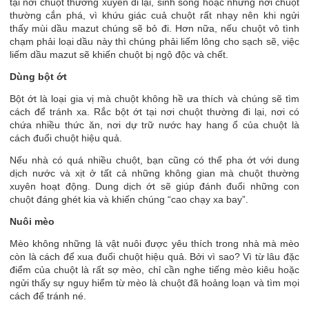
tại nơi chuột thường xuyên đi lại, sinh sống hoặc những nơi chuột
thường cắn phá, vì khứu giác cuả chuột rất nhạy nên khi ngửi
thấy mùi dầu mazut chúng sẽ bỏ đi. Hơn nữa, nếu chuột vô tình
chạm phải loại dầu này thì chúng phải liếm lông cho sạch sẽ, việc
liếm dầu mazut sẽ khiến chuột bị ngộ độc và chết.
Dùng bột ớt
Bột ớt là loại gia vị mà chuột không hề ưa thích và chúng sẽ tìm
cách để tránh xa. Rắc bột ớt tại nơi chuột thường đi lại, nơi có
chứa nhiều thức ăn, nơi dự trữ nước hay hang ổ của chuột là
cách đuổi chuột hiệu quả.
Nếu nhà có quá nhiều chuột, bạn cũng có thể pha ớt với dung
dịch nước và xịt ở tất cả những không gian mà chuột thường
xuyên hoạt động. Dung dịch ớt sẽ giúp đánh đuổi những con
chuột đáng ghét kia và khiến chúng “cao chạy xa bay”.
Nuôi mèo
Mèo không những là vật nuôi được yêu thích trong nhà mà mèo
còn là cách để xua đuổi chuột hiệu quả. Bởi vì sao? Vì từ lâu đặc
điểm của chuột là rất sợ mèo, chỉ cần nghe tiếng mèo kiêu hoặc
ngửi thấy sự nguy hiểm từ mèo là chuột đã hoảng loạn và tìm mọi
cách để tránh né.