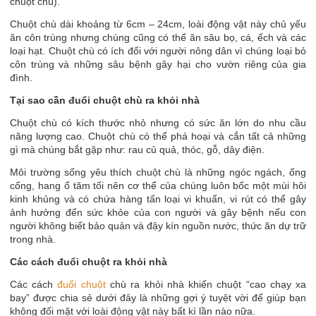
chuột chù).
Chuột chù dài khoảng từ 6cm – 24cm, loài động vật này chủ yếu
ăn côn trùng nhưng chúng cũng có thể ăn sâu bọ, cá, ếch và các
loại hạt. Chuột chù có ích đối với người nông dân vì chúng loại bỏ
côn trùng và những sâu bệnh gây hại cho vườn riêng của gia
đình.
Tại sao cần đuổi chuột chù ra khỏi nhà
Chuột chù có kích thước nhỏ nhưng có sức ăn lớn do nhu cầu
năng lượng cao. Chuột chù có thể phá hoại và cắn tất cả những
gì mà chúng bắt gặp như: rau củ quả, thóc, gỗ, dây điện.
Môi trường sống yêu thích chuột chù là những ngóc ngách, ống
cống, hang ổ tăm tối nên cơ thể của chúng luôn bốc một mùi hôi
kinh khủng và có chứa hàng tấn loại vi khuẩn, vi rút có thể gây
ảnh hưởng đến sức khỏe của con người và gây bệnh nếu con
người không biết bảo quản và đậy kín nguồn nước, thức ăn dự trữ
trong nhà.
Các cách đuổi chuột ra khỏi nhà
Các cách
đuổi chuột
chù ra khỏi nhà khiến chuột “cao chạy xa
bay” được chia sẻ dưới đây là những gợi ý tuyệt vời để giúp bạn
không đối mặt với loài động vật này bất kì lần nào nữa.