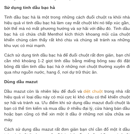
Sử dụng tinh dầu bạc hà
Tinh dầu bạc hà là một trong những cách đuổi chuột ra khỏi nhà
hiệu quả vì tinh dầu bạc hà làm cay mắt chuột khi nó tiếp xúc gần,
bởi thế mà nó mất phương hướng và sợ hãi với điều đó. Tinh dầu
bạc hà có chứa chất Menthol kích thích khoang mũi của chuột
khiến chúng cảm thấy rất khó chịu và chúng sẽ tránh xa những
khu vực có mùi mạnh.
Cách sử dụng tinh dầu bạc hà để đuổi chuột rất đơn giản, bạn chỉ
cần nhỏ khoảng 1-2 giọt tinh dầu bằng miếng bông sau đó đặt
bông đã tẩm tinh dầu bạc hà ở những nơi chuột thường xuyên đi
qua như nguồn nước, hang ổ, nơi dự trữ thức ăn.
Dùng dầu mazut
Dầu mazut còn là nhiên liệu để đuổi và
diệt chuột
trong nhà rất
hiệu quả vì loại dầu này có mùi cực kì khó chịu có thể khiến chuột
sợ hãi và tránh xa. Ưu điểm khi sử dụng dầu mazut đuổi chuột là
bạn có thể tìm kiếm và mua dầu ở nhiều đại lý, cửa hàng bán dầu
hoặc bạn cũng có thể xin một ít dầu ở những nơi sữa chữa xe
máy.
Cách sử dụng dầu mazut rất đơn giản bạn chỉ cần đổ một ít dầu