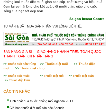
những loại thuốc diệt muỗi gián cao cấp, chất lượng và hiệu quả,
đem lại sự hài lòng cho kết quả diệt muỗi gián, giúp cho cuộc
sống của bạn tốt đẹp hơn.
Saigon Insect Control
TƯ VẤN & ĐẶT MUA SẢN PHẨM VUI LÒNG LIÊN HỆ:
BÁN HÀNG GIÁ SỈ - GIAO HÀNG NHANH TRÊN TOÀN QUỐC -
THANH TOÁN KHI NHẬN HÀNG
>>
Thuốc diệt mối
>>
Thuốc diệt
>>
Thuốc diệt côn trùng
mọt
>>
Thuốc diệt chuột
>>
Thuốc diệt muỗi
>>
Thuốc diệt ruồi
>>
Thuốc diệt gián
>>
Thuốc diệt kiến
CÁC TIN KHÁC
Tính chất của thuốc chống mối Agenda 25 EC
Giá bán thuốc diệt mối tận gốc Agenda