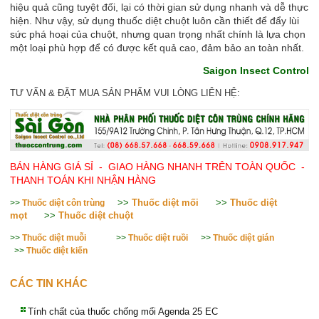
hiệu quả cũng tuyệt đối, lại có thời gian sử dụng nhanh và dễ thực
hiện. Như vậy, sử dụng thuốc diệt chuột luôn cần thiết để đẩy lùi
sức phá hoại của chuột, nhưng quan trọng nhất chính là lựa chọn
một loại phù hợp để có được kết quả cao, đảm bảo an toàn nhất.
Saigon Insect Control
TƯ VẤN & ĐẶT MUA SẢN PHẨM VUI LÒNG LIÊN HỆ:
BÁN HÀNG GIÁ SỈ - GIAO HÀNG NHANH TRÊN TOÀN QUỐC -
THANH TOÁN KHI NHẬN HÀNG
>>
Thuốc diệt mối
>>
Thuốc diệt
>>
Thuốc diệt côn trùng
mọt
>>
Thuốc diệt chuột
>>
Thuốc diệt muỗi
>>
Thuốc diệt ruồi
>>
Thuốc diệt gián
>>
Thuốc diệt kiến
CÁC TIN KHÁC
Tính chất của thuốc chống mối Agenda 25 EC