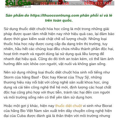
Sản phẩm do
https://thuoccontrung.com
phân phối sỉ và lẻ
trên toàn quốc.
Sử dụng thuốc diệt chuột hóa học cũng là một trong những giải
pháp được quan tâm nhất hiện nay nhờ hiệu quả cao, lại đảm bảo
được thời gian kiểm soát chặt chẽ số lượng chuột. Những loại
thuốc hóa học này được cung cấp đa dạng trên thị trường, tuy
nhiên, hầu hết các chủng loại đều chứa nhiều thành phần độc hại,
hoạt tính mạnh và người dùng lại sử dụng quá liều lượng để
nhanh đạt hiệu quả. Cũng do đó tính an toàn kém, có thể làm ảnh
hưởng đến sức khỏe con người, vật nuôi và không gian sống.
Nên sử dụng những loại thuốc diệt chuột hóa sinh nổi tiếng như
Storm của hãng Basf - Đức hay Klerat của Thụy Sỹ, những
thương hiệu này nổi bật với công nghệ sản xuất khoa học, ứng
dụng và cải tiên công nghệ thế hệ mới, định lượng các hoạt chất
độc hại cũng phù hợp với thực tiễn, tránh tác hại đến con người
và môi trường sống nên có thể yên tâm sử dụng hơn.
Hoặc một gợi ý khác, hiện nay
thuốc diệt chuột
vi sinh như Biorat
của hãng Bio Việt Nam sản xuất trên dây chuyền công nghệ hiện
đại của Cuba được đánh giá là thân thiện với môi trường nhưng