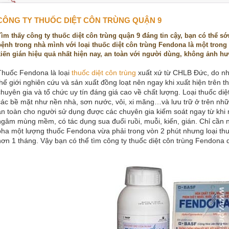
CÔNG TY THUỐC DIỆT CÔN TRÙNG QUẬN 9
Tìm thấy công ty thuốc diệt côn trùng quận 9 đáng tin cậy, bạn có thể 
bệnh trong nhà mình với loại thuốc diệt côn trùng Fendona là một trong
kiến gián hiệu quả nhất hiện nay, an toàn với người dùng, không ảnh h
Thuốc Fendona là loại
thuốc diệt côn trùng
xuất xứ từ CHLB Đức, do nhà
thế giới nghiên cứu và sản xuất đồng loạt nên ngay khi xuất hiện trên t
chuyên gia và tổ chức uy tín đáng giá cao về chất lượng. Loại thuốc diệ
các bề mặt như nền nhà, sơn nước, vôi, xi măng…và lưu trữ ở trên nhữn
an toàn cho người sử dụng được các chuyên gia kiếm soát ngay từ khi
ngâm mùng mềm, có tác dụng sua đuổi ruồi, muỗi, kiến, gián. Chỉ c
pha một lượng thuốc Fendona vừa phải trong vòn 2 phút nhưng loại thuố
hơn 1 tháng. Vậy bạn có thể tìm công ty thuốc diệt côn trùng Fendona