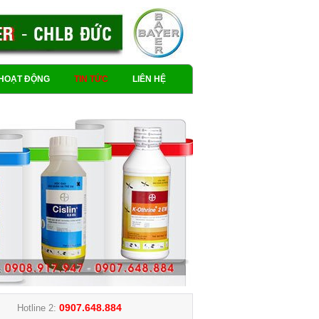
HOẠT ĐỘNG
TIN TỨC
LIÊN HỆ
0907.648.884
Hotline 2: