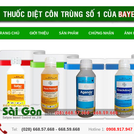
TRANG CHỦ
GIỚI THIỆU
SẢN PHẨM
CHỨNG NHẬN
ẢNH 
(028) 668.57.668 - 668.59.668
0908.917.947
Tel:
Hotline 1: