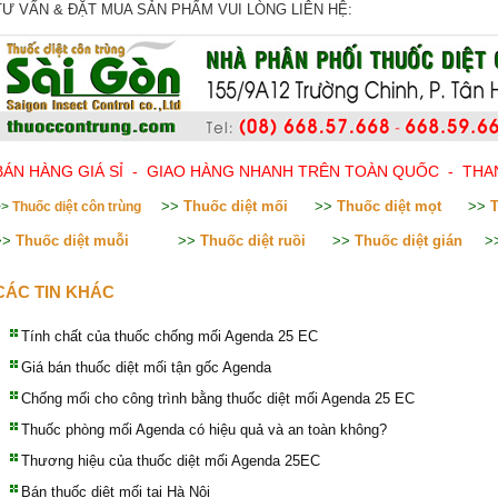
TƯ VẤN & ĐẶT MUA SẢN PHẨM VUI LÒNG LIÊN HỆ:
BÁN HÀNG GIÁ SỈ - GIAO HÀNG
NHANH
TRÊN TOÀN QUỐC - THAN
>>
Thuốc diệt mối
>>
Thuốc diệt mọt
>>
T
>>
Thuốc diệt côn trùng
>>
Thuốc diệt muỗi
>>
Thuốc diệt ruồi
>>
Thuốc diệt gián
>
CÁC TIN KHÁC
Tính chất của thuốc chống mối Agenda 25 EC
Giá bán thuốc diệt mối tận gốc Agenda
Chống mối cho công trình bằng thuốc diệt mối Agenda 25 EC
Thuốc phòng mối Agenda có hiệu quả và an toàn không?
Thương hiệu của thuốc diệt mối Agenda 25EC
Bán thuốc diệt mối tại Hà Nội