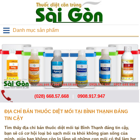
Danh mục sản phẩm
(028) 668.57.668
0908.917.947
|
ĐỊA CHỈ BÁN THUỐC DIỆT MỐI TẠI BÌNH THẠNH ĐÁNG
TIN CẬY
Tìm thấy địa chỉ bán thuốc diệt mối tại Bình Thạnh đáng tin cậy,
bạn sẽ có cơ hội loại bỏ sạch mối ra khỏi không gian sống của
mình, giúp bạn không còn lo lắng về những con mối có thể làm hư