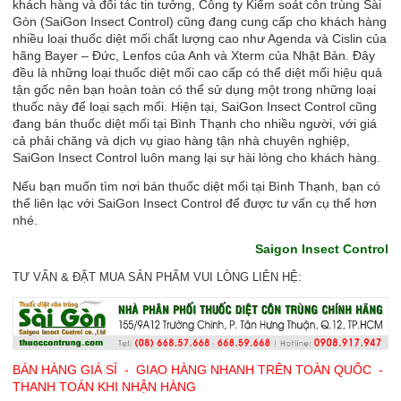
khách hàng và đối tác tin tưởng, Công ty Kiểm soát côn trùng Sài
Gòn (SaiGon Insect Control) cũng đang cung cấp cho khách hàng
nhiều loại thuốc diệt mối chất lượng cao như Agenda và Cislin của
hãng Bayer – Đức, Lenfos của Anh và Xterm của Nhật Bản. Đây
đều là những loại thuốc diệt mối cao cấp có thể diệt mối hiệu quả
tận gốc nên bạn hoàn toàn có thể sử dụng một trong những loại
thuốc này để loại sạch mối. Hiện tại, SaiGon Insect Control cũng
đang bán thuốc diệt mối tại Bình Thạnh cho nhiều người, với giá
cả phải chăng và dịch vụ giao hàng tận nhà chuyên nghiệp,
SaiGon Insect Control luôn mang lại sự hài lòng cho khách hàng.
Nếu bạn muốn tìm nơi bán thuốc diệt mối tại Bình Thạnh, bạn có
thể liên lạc với SaiGon Insect Control để được tư vấn cụ thể hơn
nhé.
Saigon Insect Control
TƯ VẤN & ĐẶT MUA SẢN PHẨM VUI LÒNG LIÊN HỆ:
BÁN HÀNG GIÁ SỈ - GIAO HÀNG
NHANH
TRÊN TOÀN QUỐC -
THANH TOÁN KHI NHẬN HÀNG