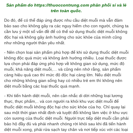
Sản phẩm do
https://thuoccontrung.com
phân phối sỉ và lẻ
trên toàn quốc.
Do đó, để có thể đáp ứng được nhu cầu diệt muỗi mà vẫn đảm
bảo sao cho không gây ra các nguy hiểm cho con người, chúng ta
cần lưu ý một số vấn đề để có thể sử dụng thuốc diệt muỗi không
độc hại và không gây ảnh hưởng cho sức khỏe của mình cũng
như những người thân yêu nhất.
- Nên chọn loại sản phẩm phù hợp để khi sử dụng thuốc diệt muỗi
không độc quá mức và không ảnh hưởng nhiều. Loại thuốc được
lựa chọn phải đáp ứng phù hợp về không gian sử dụng, mức độ
muỗi, khả năng diệt muỗi,… và cũng nên nhớ rằng, sản phẩm
càng hiệu quả cao thì mức độ độc hại càng lớn. Nếu diệt muỗi
cho những không gian sống hay có nhiều trẻ em thì không nên
diệt muỗi bằng các loại thuốc quá mạnh.
- Khi tiến hành diệt muỗi, nên cân nhắc di dời những loại lương
thực, thực phẩm,.. và con người ra khỏi khu vực diệt muỗi để
thuốc diệt muỗi không độc hại cho sức khỏe của họ. Chỉ quay lại
sau một thời gian nhất định và tuyệt đối không làm việc ở khu vực
còn sương của thuốc diệt muỗi. Người trực tiếp diệt muỗi cần phải
bảo hộ đầy đủ và phải nhanh chóng rời khỏi sau khi đã tiến hành
diệt muỗi xong, phải rửa sạch tay chân và nơi tiếp xúc với các loại