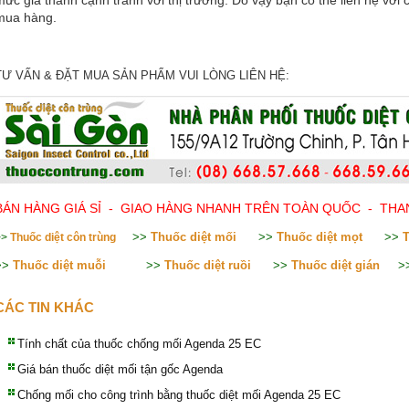
mức giá thành cạnh tranh với thị trường. Do vậy bạn có thể liên hệ với
mua hàng.
TƯ VẤN & ĐẶT MUA SẢN PHẨM VUI LÒNG LIÊN HỆ:
BÁN HÀNG GIÁ SỈ - GIAO HÀNG NHANH TRÊN TOÀN QUỐC - THA
>>
Thuốc diệt mối
>>
Thuốc diệt mọt
>>
T
>>
Thuốc diệt côn trùng
>>
Thuốc diệt muỗi
>>
Thuốc diệt ruồi
>>
Thuốc diệt gián
>
CÁC TIN KHÁC
Tính chất của thuốc chống mối Agenda 25 EC
Giá bán thuốc diệt mối tận gốc Agenda
Chống mối cho công trình bằng thuốc diệt mối Agenda 25 EC