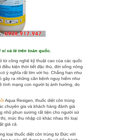
sỉ và lẻ trên toàn quốc.
t từ công nghệ kỹ thuật cao của các quốc
i điều kiện thời tiết đặc thù, đời sống nông
 có ý nghĩa rất lớn với họ. Chẳng hạn như
 đó gây ra những căn bệnh nguy hiểm như
i về tính mạng con người bị ảnh hưởng, do
uỗi
Aqua Resigen,
thuốc diệt côn trùng
 các chuyên gia và khách hàng đánh giá
g nhũ phun sương rất tiện cho người sử
thị, mức thu nhập có khác nhau thì loại
t giá cả.
g loại thuốc diệt côn trùng từ Đức với