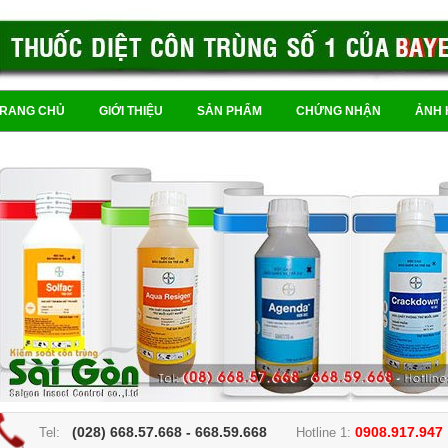
TRANG CHỦ
GIỚI THIỆU
SẢN PHẨM
CHỨNG NHẬN
ẢNH 
(028) 668.57.668 - 668.59.668
0908.917.947
Tel:
Hotline 1: