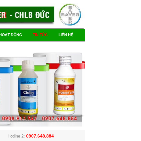
HOẠT ĐỘNG
TIN TỨC
LIÊN HỆ
0907.648.884
Hotline 2: