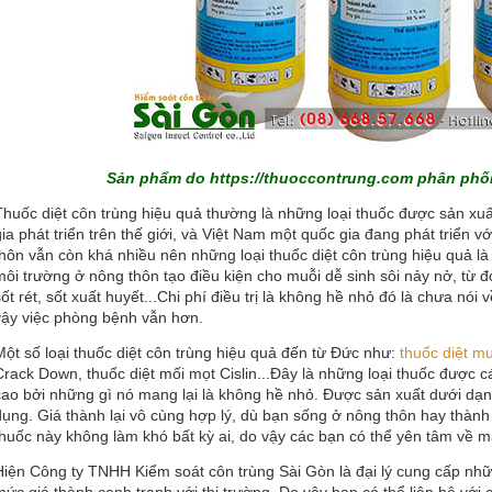
Sản phẩm do
https://thuoccontrung.com
phân phối 
Thuốc diệt côn trùng hiệu quả thường là những loại thuốc được sản xuấ
gia phát triển trên thế giới, và Việt Nam một quốc gia đang phát triển vớ
thôn vẫn còn khá nhiều nên những loại thuốc diệt côn trùng hiệu quả là
môi trường ở nông thôn tạo điều kiện cho muỗi dễ sinh sôi nảy nở, từ
sốt rét, sốt xuất huyết...Chi phí điều trị là không hề nhỏ đó là chưa nó
vậy việc phòng bệnh vẫn hơn.
Một số loại thuốc diệt côn trùng hiệu quả đến từ Đức như:
thuốc diệt m
Crack Down,
thuốc diệt mối mọt Cislin...Đây là những loại thuốc được
cao bởi những gì nó mang lại là không hề nhỏ. Được sản xuất dưới dạn
dụng. Giá thành lại vô cùng hợp lý, dù bạn sống ở nông thôn hay thành 
thuốc này không làm khó bất kỳ ai, do vậy các bạn có thể yên tâm về mặ
Hiện Công ty TNHH Kiểm soát côn trùng Sài Gòn là đại lý cung cấp nhữn