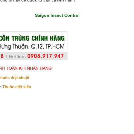
 công ty này để được tư vấn và tiến hành
Saigon Insect Control
NH TOÁN KHI NHẬN HÀNG
huốc diệt chuột
>
Thuốc diệt kiến