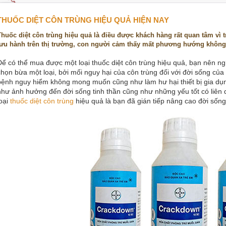
THUỐC DIỆT CÔN TRÙNG HIỆU QUẢ HIỆN NAY
Thuốc diệt côn trùng hiệu quả là điều được khách hàng rất quan tâm vì t
lưu hành trên thị trường, con người cảm thấy mất phương hướng không bi
Để có thể mua được một loại thuốc diệt côn trùng hiệu quả, bạn nên ng
chọn bừa một loại, bởi mối nguy hại của côn trùng đối với đời sống của
bệnh nguy hiểm không mong muốn cũng như làm hư hại thiết bị gia dụn
như ảnh hưởng đến đời sống tinh thần cũng như những yếu tốt có liên
loại
thuốc diệt côn trùng
hiệu quả là bạn đã gián tiếp nâng cao đời sống