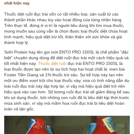
nhất hiện nay.
Thuốc diệt ruồi đục trái vốn có rất nhiều loại, sản xuất từ các
thành phần khác nhau tùy vào hoạt động của từng nhãn hàng.
Trên thực tế, đứng ở vị trí là người tiêu dùng khi tìm mua thuốc,
mong muốn sau cùng vẫn là chọn được loại thuốc diệt chứa hoạt
tính mạnh, hiệu quả diệt trừ tốt, thân thiện với sức khỏe và giá
thành hợp lý.
Sofri Protein hay tên gọi mới
ENTO PRO 150SL
là chế phẩm “đặc
biệt” chuyên dụng dùng để diệt ruồi đục trái một cách hiệu quả và
tốt nhất hiện nay.
Thuốc diệt ruồi
đục trái
ENTO PRO 150SL
là
loại thuốc được tạo nên từ sự tích hợp hai hoạt chất là: men bia
Foster Tiền Giang và 1% thuốc trừ sâu. Sự kế hợp này tạo nên
một ưu điểm vượt trội cho loại thuốc này, vừa có tính năng dẫn dụ
loài ruồi đục trái này tập hợp lại, vì vậy mà hiệu quả diệt trở nên
hiệu quả vào cao hơn. Số lượng ruồi đục trái sẽ giảm đáng kể sau
khi sử dụng thuốc, bởi những con ruồi đã bị tiêu diệt kịp thời trước
mùa sinh sản, vì vậy mà mầm họa ruồi đục trái bị tiêu diệt hoàn
toàn và tận gốc.