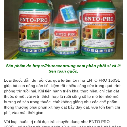
Sản phẩm do
https://thuoccontrung.com
phân phối sỉ và lẻ
trên toàn quốc.
Loại thuốc dẫn dụ ruồi đục quả tự tìm tới như
ENTO PRO 150SL
giúp bà con nông dân tiết kiệm rất nhiều công sức trong quá trình
phòng trừ ruồi hại. Khi tiến hành triển khai thực hiện, chỉ cần đặt
thuốc ở một vài vị trí thích hợp là ruồi cũng sẽ tự mò tới nhờ mùi
hương có sẵn trong thuốc, chứ không giống như các chế phẩm
thông thường phải phun xịt hay đặt bẫy dày đặt, vừa tốn kém chi
phí, vừa mất thời gian.
Với loại thuốc trị ruồi đục trái chuyên dụng như
ENTO PRO
150SL, có những phương pháp sử dụng khác nhau mà nhà nông