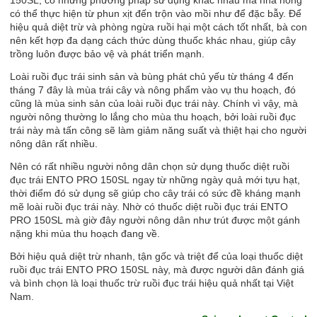
có thể thực hiện từ phun xịt đến trộn vào mồi như để đặc bẫy. Để
hiệu quả diệt trừ và phòng ngừa ruồi hại một cách tốt nhất, bà con
nên kết hợp đa dạng cách thức dùng thuốc khác nhau, giúp cây
trồng luôn được bảo vệ và phát triển mạnh.
Loài ruồi đục trái sinh sản và bùng phát chủ yếu từ tháng 4 đến
tháng 7 đây là mùa trái cây và nông phẩm vào vụ thu hoạch, đó
cũng là mùa sinh sản của loài ruồi đục trái này. Chính vì vậy, mà
người nông thường lo lắng cho mùa thu hoạch, bởi loài ruồi đục
trái này mà tấn công sẽ làm giảm năng suất và thiệt hại cho người
nông dân rất nhiều.
Nên có rất nhiều người nông dân chọn sử dụng thuốc diệt ruồi
đục trái
ENTO PRO 150SL
ngay từ những ngày quả mới tựu hạt,
thời điểm đó sử dụng sẽ giúp cho cây trái có sức đề kháng mạnh
mẽ loài ruồi đục trái này. Nhờ có thuốc diệt ruồi đục trái
ENTO
PRO 150SL
mà giờ đây người nông dân như trút được một gánh
nặng khi mùa thu hoạch đang về.
Bởi hiệu quả diệt trừ nhanh, tận gốc và triệt để của loại thuốc diệt
ruồi đục trái
ENTO PRO 150SL
này, mà được người dân đánh giá
và bình chọn là loại thuốc trừ ruồi đục trái hiệu quả nhất tại Việt
Nam.