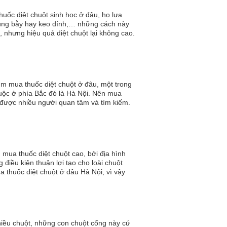
huốc diệt chuột sinh học ở đâu, họ lựa
dùng bẫy hay keo dính,… những cách này
 nhưng hiệu quả diệt chuột lại không cao.
ìm mua thuốc diệt chuột ở đâu, một trong
huộc ở phía Bắc đó là Hà Nội. Nên mua
a được nhiều người quan tâm và tìm kiếm.
 mua thuốc diệt chuột cao, bởi địa hình
 điều kiện thuận lợi tạo cho loài chuột
 thuốc diệt chuột ở đâu Hà Nội, vì vậy
gười có nhu cầu mua thuốc diệt chuột.
iều chuột, những con chuột cống này cứ