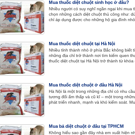
Mua thuốc diệt chuột sinh học ở đâu?
Nhiều người có suy nghĩ ngần ngại khi mua t
chọn những cách diệt chuột thủ công như: 
chỉ áp dụng được cho những hộ gia đình nhỏ,
Mua thuốc diệt chuột tại Hà Nội
Nhiều tỉnh thành nhỏ ở phía Bắc không biết t
những địa chỉ trở thành nơi tìm kiếm quen t
thuốc diệt chuột tại Hà Nội trở thành từ khó
Mua thuốc diệt chuột ở đâu Hà Nội
Hà Nội là một trong những địa chỉ có nhu cầu
tương đối ẩm thấp và cũ kĩ – một trong những
phát triển nhanh, mạnh và khó kiểm soát. Mua
mà trở thành câu hỏi băn khoăn của những n
Mua bả diệt chuột ở đâu tại TPHCM
Không hiểu sao gần đây nhà em xuất hiện nh