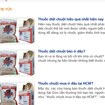
TIN TỨC
Thuốc diệt chuột hiệu quả nhất hiện nay
Hiện nay thuốc diệt chuột hiệu quả nhất phải
diệt chuột thế hệ mới được nhiều người biết 
dùng dễ dàng xử lý chuột, giảm thiểu tình tr
Thuốc diệt chuột bán ở đâu?
Bạn tỏ ra lo lắng và bối rối khi nhà có chuộ
chuột nhưng lại băn khoăn không biết thuốc 
Thuốc chuột mua ở đâu tại HCM?
Mặc dù, các cửa hàng bán thuốc diệt chuột 
dùng Sài Gòn vẫn thường hỏi bạn bè, người 
như: “thuốc chuột mua ở đâu tại HCM?”, “nên
bán thuốc diệt chuột”,…