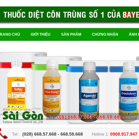
TRANG CHỦ
GIỚI THIỆU
SẢN PHẨM
CHỨNG NHẬN
ẢNH 
(028) 668.57.668 - 668.59.668
0908.917.947
Tel:
Hotline 1: