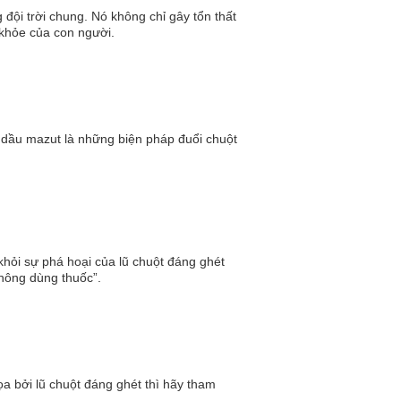
g đội trời chung. Nó không chỉ gây tổn thất
khỏe của con người.
 dầu mazut là những biện pháp đuổi chuột
khỏi sự phá hoại của lũ chuột đáng ghét
không dùng thuốc”.
a bởi lũ chuột đáng ghét thì hãy tham