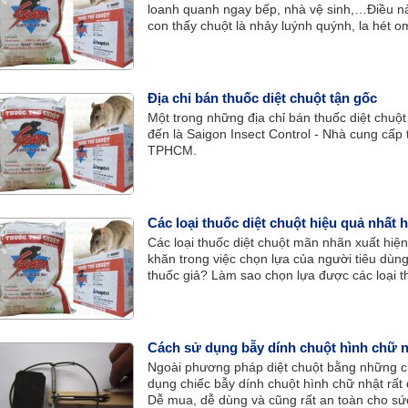
loanh quanh ngay bếp, nhà vệ sinh,…Điều nà
con thấy chuột là nhảy luýnh quýnh, la hét o
khu bếp, sợ ảnh hưởng đến sức khỏe của cả
chuột công bằng bả. Nhưng lại không biết n
Dung (35 tuổi – TPHCM).
Địa chỉ bán thuốc diệt chuột tận gốc
Một trong những địa chỉ bán thuốc diệt chuột
đến là Saigon Insect Control - Nhà cung cấp 
TPHCM.
Các loại thuốc diệt chuột hiệu quả nhất 
Các loại thuốc diệt chuột mãn nhãn xuất hiện 
khăn trong việc chọn lựa của người tiêu dùng
thuốc giả? Làm sao chọn lựa được các loại t
buân khuân của nhiều khách hàng.
Cách sử dụng bẫy dính chuột hình chữ 
Ngoài phương pháp diệt chuột bằng những ch
dụng chiếc bẫy dính chuột hình chữ nhật rất 
Dễ mua, dễ dùng và cũng rất an toàn cho sứ