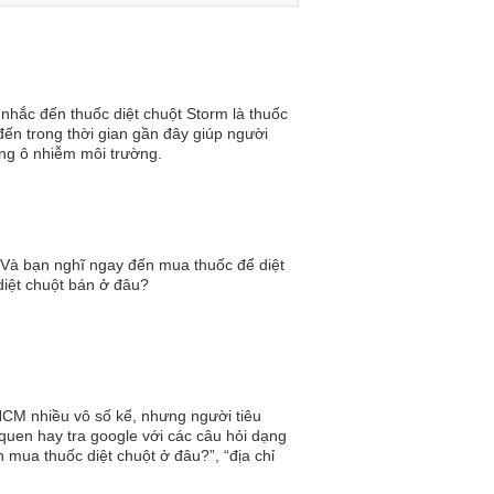
 nhắc đến thuốc diệt chuột Storm là thuốc
đến trong thời gian gần đây giúp người
ạng ô nhiễm môi trường.
t? Và bạn nghĩ ngay đến mua thuốc để diệt
diệt chuột bán ở đâu?
HCM nhiều vô số kể, nhưng người tiêu
quen hay tra google với các câu hỏi dạng
 mua thuốc diệt chuột ở đâu?”, “địa chỉ