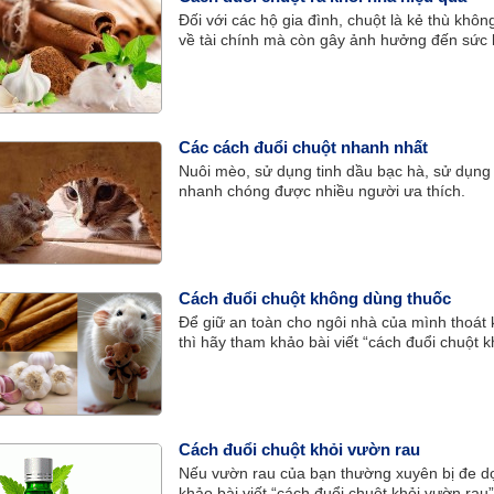
Đối với các hộ gia đình, chuột là kẻ thù khôn
về tài chính mà còn gây ảnh hưởng đến sức 
Các cách đuổi chuột nhanh nhất
Nuôi mèo, sử dụng tinh dầu bạc hà, sử dụng
nhanh chóng được nhiều người ưa thích.
Cách đuổi chuột không dùng thuốc
Để giữ an toàn cho ngôi nhà của mình thoát 
thì hãy tham khảo bài viết “cách đuổi chuột 
Cách đuổi chuột khỏi vườn rau
Nếu vườn rau của bạn thường xuyên bị đe dọ
khảo bài viết “cách đuổi chuột khỏi vườn rau”