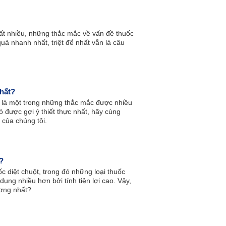
ất nhiều, những thắc mắc về vấn đề thuốc
uả nhanh nhất, triệt để nhất vẫn là câu
nhất?
h là một trong những thắc mắc được nhiều
ó được gợi ý thiết thực nhất, hãy cùng
 của chúng tôi.
?
ốc diệt chuột, trong đó những loại thuốc
ng nhiều hơn bởi tính tiện lợi cao. Vậy,
ượng nhất?