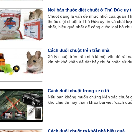
Nơi bán thuốc diệt chuột ở Thủ Đức uy t
Chuột đang là vấn đề nhức nhối của quận Th
thuốc diệt chuột ở Thủ Đức uy tín và chất 
nhất, hiệu quả nhất để công cuộc loại bỏ ch
Cách đuổi chuột trên trần nhà
Xử lý chuột trên trần nhà là một vấn đề rất na
kín rất khó khăn để đặt bẫy chuột hoặc sử d
Cách đuổi chuột trong xe ô tô
Nếu bạn không muốn chứng kiến xác chuột ch
khó chịu thì hãy tham khảo bài viết “cách đuổ
Cách đuổi chuột ra khỏi nhà hiệu quả