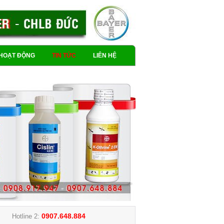
HOẠT ĐỘNG
TIN TỨC
LIÊN HỆ
0907.648.884
Hotline 2: