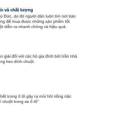
ín và chất lượng
ủ Đức, do đó người dân luôn tìm nơi bán
lượng để mua được những sản phẩm tốt
uột diễn ra nhanh chóng và hiệu quả.
n giải đối với các hộ gia đình bởi trần nhà
ụng keo dính chuột.
ết trong ô tô gây ra mùi hôi nồng nặc
i chuột trong xe ô tô”