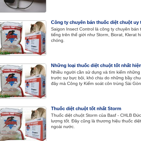
loại bẫy này.
Công ty chuyên bán thuốc diệt chuột uy 
Saigon Insect Control là công ty chuyên bán 
tiếng trên thế giới như Storm, Biorat, Klerat
chóng.
Những loại thuốc diệt chuột tốt nhất hiệ
Nhiều người cần sử dụng và tìm kiếm những lo
trước sự bực bội, khó chịu do những bầy chuộ
đây mà Công ty Kiểm soát côn trùng Sài Gòn 
quả nhất vấn đề này.
Thuốc diệt chuột tốt nhất Storm
Thuốc diệt chuột Storm của Basf - CHLB Đứ
lượng tốt. Đây cũng là thương hiệu thuốc diệt
ngoài nước.