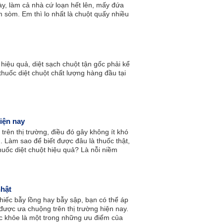
y, làm cả nhà cứ loạn hết lên, mấy đứa
m sòm. Em thì lo nhất là chuột quấy nhiều
 nhà. Em nghe mọi người bảo nên diệt
ên mua bả diệt chuột ở đâu tại TPHCM?
 hiệu quả, diệt sạch chuột tận gốc phải kể
thuốc diệt chuột chất lượng hàng đầu tại
hiện nay
trên thị trường, điều đó gây không ít khó
. Làm sao để biết được đâu là thuốc thật,
huốc diệt chuột hiệu quả? Là nỗi niềm
nhật
iếc bẫy lồng hay bẫy sập, bạn có thể áp
được ưa chuộng trên thị trường hiện nay.
c khỏe là một trong những ưu điểm của